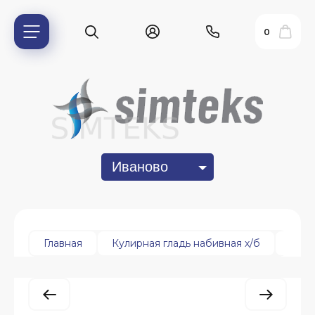
0
Иваново
ь?
Главная
Кулирная гладь набивная х/б
Кули
ия