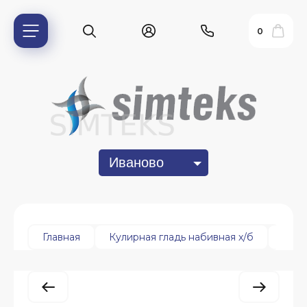
0
Иваново
ь?
Главная
Кулирная гладь набивная х/б
Кули
ия